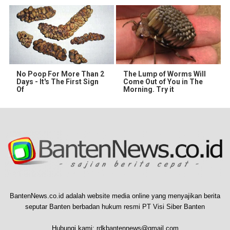
No Poop For More Than 2
The Lump of Worms Will
Days - It's The First Sign
Come Out of You in The
Of
Morning. Try it
BantenNews.co.id adalah website media online yang menyajikan berita
seputar Banten berbadan hukum resmi PT Visi Siber Banten
Hubungi kami:
rdkbantennews@gmail.com