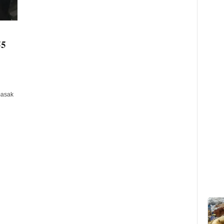
55
masak