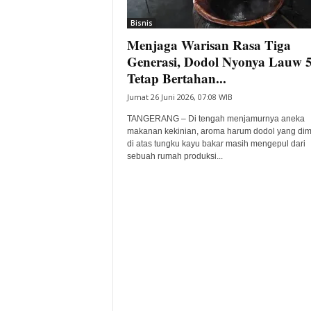
i
Bisnis
t
Menjaga Warisan Rasa Tiga
a
B
Generasi, Dodol Nyonya Lauw 
a
Tetap Bertahan...
n
Jumat 26 Juni 2026, 07:08 WIB
t
e
TANGERANG – Di tengah menjamurnya aneka
n
makanan kekinian, aroma harum dodol yang di
H
di atas tungku kayu bakar masih mengepul dari
sebuah rumah produksi...
a
r
i
I
n
i