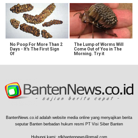
No Poop For More Than 2
The Lump of Worms Will
Days - It's The First Sign
Come Out of You in The
Of
Morning. Try it
BantenNews.co.id adalah website media online yang menyajikan berita
seputar Banten berbadan hukum resmi PT Visi Siber Banten
Hubungi kami:
rdkbantennews@gmail.com