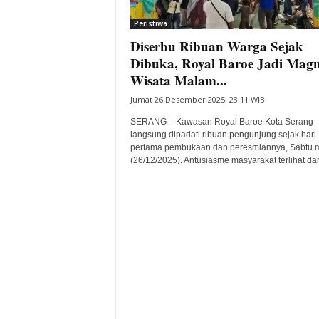
i
Peristiwa
t
Diserbu Ribuan Warga Sejak
a
B
Dibuka, Royal Baroe Jadi Magn
a
Wisata Malam...
n
Jumat 26 Desember 2025, 23:11 WIB
t
e
SERANG – Kawasan Royal Baroe Kota Serang
n
langsung dipadati ribuan pengunjung sejak hari
H
pertama pembukaan dan peresmiannya, Sabtu 
(26/12/2025). Antusiasme masyarakat terlihat dari
a
r
i
I
n
i