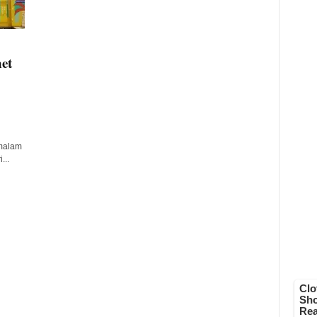
et
malam
...