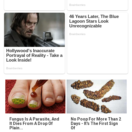
Fungus Is A Parasite, And
No Poop For More Than 2
It Dies From A Drop Of
Days - It's The First Sign
Plain...
Of