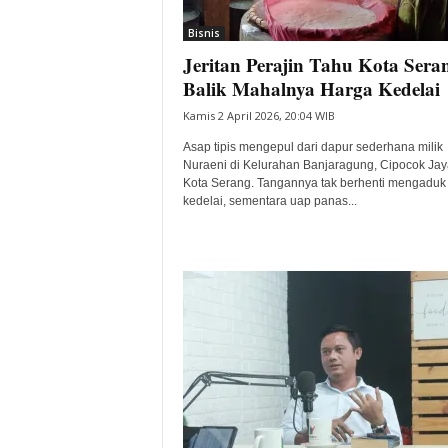
i
Bisnis
t
Jeritan Perajin Tahu Kota Sera
a
B
Balik Mahalnya Harga Kedelai
a
Kamis 2 April 2026, 20:04 WIB
n
t
Asap tipis mengepul dari dapur sederhana milik
e
Nuraeni di Kelurahan Banjaragung, Cipocok Jay
Kota Serang. Tangannya tak berhenti mengaduk 
n
kedelai, sementara uap panas...
H
a
r
i
I
n
i