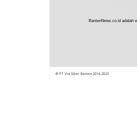
BantenNews.co.id adalah w
© PT Visi Siber Banten 2016-2025