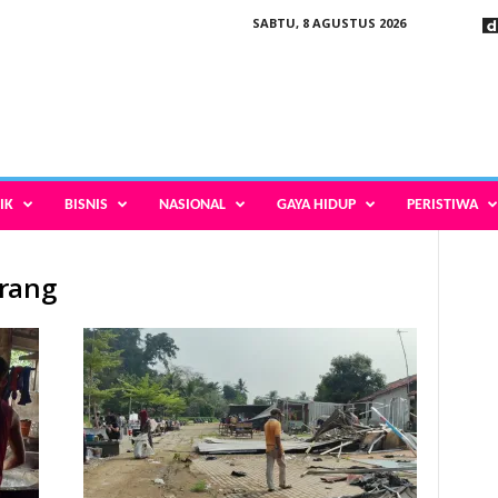
SABTU, 8 AGUSTUS 2026
IK
BISNIS
NASIONAL
GAYA HIDUP
PERISTIWA
erang