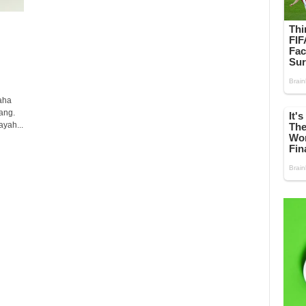
aha
ang.
yah...