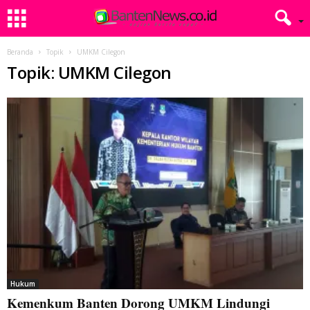
Beranda
Topik
UMKM Cilegon
Topik: UMKM Cilegon
Hukum
Kemenkum Banten Dorong UMKM Lindungi