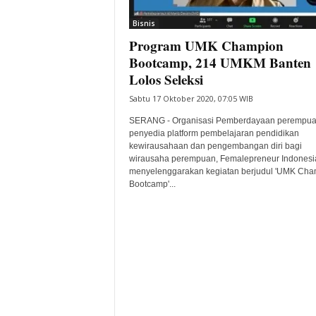
i
Bisnis
t
Program UMK Champion
a
B
Bootcamp, 214 UMKM Banten
a
Lolos Seleksi
n
Sabtu 17 Oktober 2020, 07:05 WIB
t
e
SERANG - Organisasi Pemberdayaan perempu
n
penyedia platform pembelajaran pendidikan
H
kewirausahaan dan pengembangan diri bagi
wirausaha perempuan, Femalepreneur Indonesi
a
menyelenggarakan kegiatan berjudul 'UMK Cha
r
Bootcamp'...
i
I
n
i