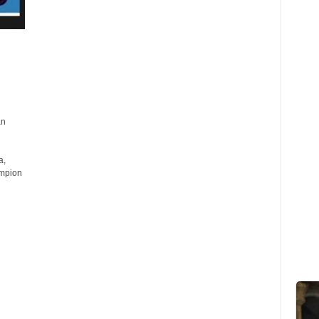
an
a,
mpion