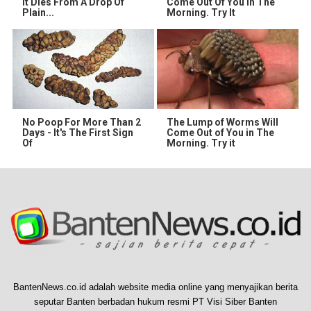
It Dies From A Drop Of
Come Out Of You In The
Plain...
Morning. Try It
No Poop For More Than 2
The Lump of Worms Will
Days - It's The First Sign
Come Out of You in The
Of
Morning. Try it
BantenNews.co.id adalah website media online yang menyajikan berita
seputar Banten berbadan hukum resmi PT Visi Siber Banten