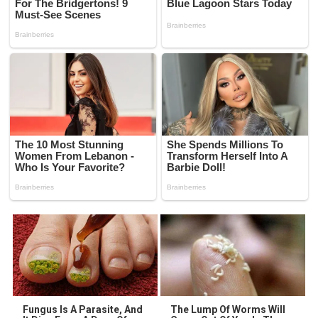
Fungus Is A Parasite, And
The Lump Of Worms Will