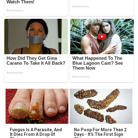
Fungus Is A Parasite, And
No Poop For More Than 2
It Dies From A Drop Of
Days - It's The First Sign