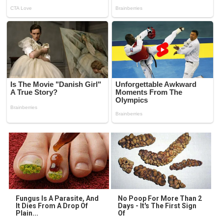
Fungus Is A Parasite, And
No Poop For More Than 2
It Dies From A Drop Of
Days - It's The First Sign
Plain...
Of