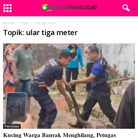
Beranda
Topik
Ular tiga meter
Topik: ular tiga meter
Peristiwa
Kucing Warga Banyak Menghilang, Petugas