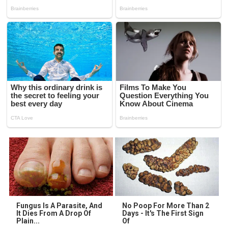
Fungus Is A Parasite, And
No Poop For More Than 2
It Dies From A Drop Of
Days - It's The First Sign
Plain...
Of