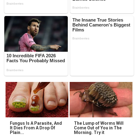
Fungus Is A Parasite, And
The Lump of Worms Will
It Dies From A Drop Of
Come Out of You in The
Plain...
Morning. Try it