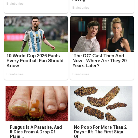
Fungus Is A Parasite, And
No Poop For More Than 2
It Dies From A Drop Of
Days - It's The First Sign
Plain...
Of