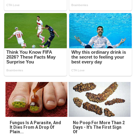
Fungus Is A Parasite, And
No Poop For More Than 2
It Dies From A Drop Of
Days - It's The First Sign
Plain...
Of