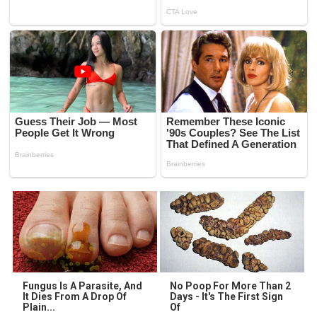
Fungus Is A Parasite, And
No Poop For More Than 2
It Dies From A Drop Of
Days - It's The First Sign
Plain...
Of