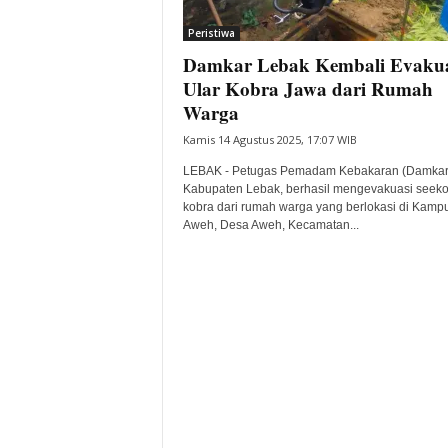
i
Peristiwa
t
Damkar Lebak Kembali Evakua
a
B
Ular Kobra Jawa dari Rumah
a
Warga
n
Kamis 14 Agustus 2025, 17:07 WIB
t
e
LEBAK - Petugas Pemadam Kebakaran (Damkar
n
Kabupaten Lebak, berhasil mengevakuasi seekor
H
kobra dari rumah warga yang berlokasi di Kamp
Aweh, Desa Aweh, Kecamatan...
a
r
i
I
n
i