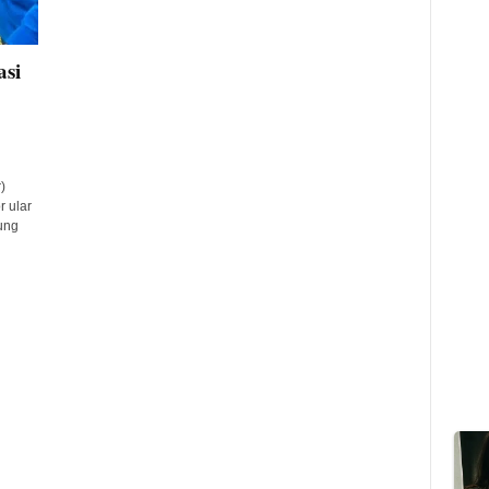
si
)
 ular
ung