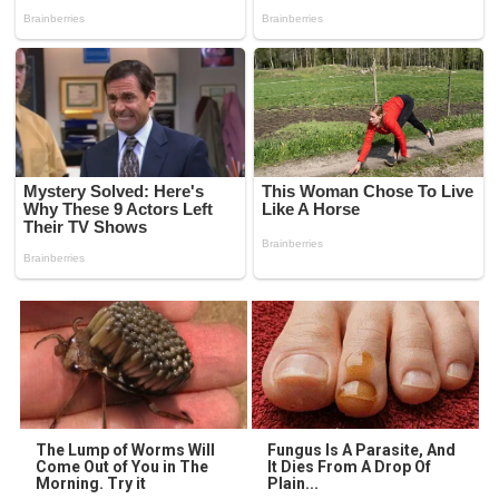
The Lump of Worms Will
Fungus Is A Parasite, And
Come Out of You in The
It Dies From A Drop Of
Morning. Try it
Plain...