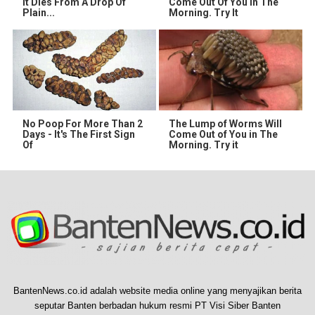
It Dies From A Drop Of
Come Out Of You In The
Plain...
Morning. Try It
No Poop For More Than 2
The Lump of Worms Will
Days - It's The First Sign
Come Out of You in The
Of
Morning. Try it
BantenNews.co.id adalah website media online yang menyajikan berita
seputar Banten berbadan hukum resmi PT Visi Siber Banten