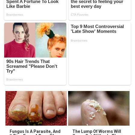
Fungus Is A Parasite, And
The Lump Of Worms Will