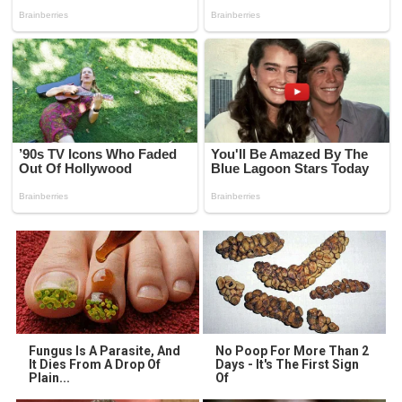
Fungus Is A Parasite, And
No Poop For More Than 2
It Dies From A Drop Of
Days - It's The First Sign
Plain...
Of