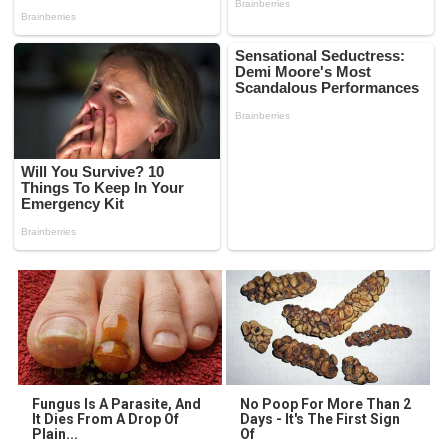
Fungus Is A Parasite, And
No Poop For More Than 2
It Dies From A Drop Of
Days - It's The First Sign
Plain...
Of