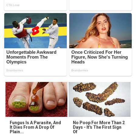
Fungus Is A Parasite, And
No Poop For More Than 2
It Dies From A Drop Of
Days - It's The First Sign
Plain...
Of