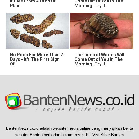
It Dies From A Drop Of
Come Out Of You In The
Plain...
Morning. Try It
No Poop For More Than 2
The Lump of Worms Will
Days - It's The First Sign
Come Out of You in The
Of
Morning. Try it
BantenNews.co.id adalah website media online yang menyajikan berita
seputar Banten berbadan hukum resmi PT Visi Siber Banten