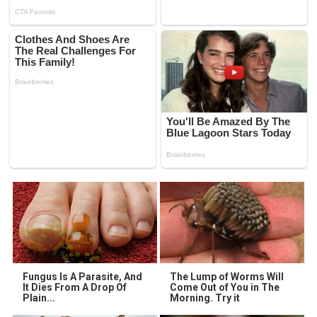
Fungus Is A Parasite, And
The Lump of Worms Will
It Dies From A Drop Of
Come Out of You in The
Plain...
Morning. Try it