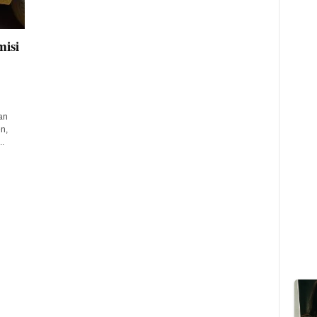
isi
an
n,
..