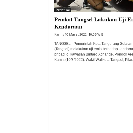
i
Peristiwa
t
Pemkot Tangsel Lakukan Uji Em
a
B
Kendaraan
a
Kamis 10 Maret 2022, 10:05 WIB
n
t
TANGSEL - Pemerintah Kota Tangerang Selatan
e
(Tangsel) melakukan uji emisi terhadap kendara
pribadi di kawasan Bintaro Xchange, Pondok Are
n
Kamis (10/3/2022). Wakil Walikota Tangsel, Pilar.
H
a
r
i
I
n
i