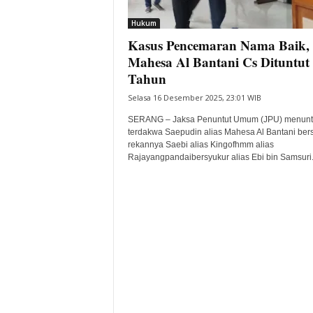
i
Hukum
t
Kasus Pencemaran Nama Baik,
a
B
Mahesa Al Bantani Cs Dituntut 
a
Tahun
n
Selasa 16 Desember 2025, 23:01 WIB
t
e
SERANG – Jaksa Penuntut Umum (JPU) menunt
n
terdakwa Saepudin alias Mahesa Al Bantani be
H
rekannya Saebi alias Kingofhmm alias
Rajayangpandaibersyukur alias Ebi bin Samsuri.
a
r
i
I
n
i