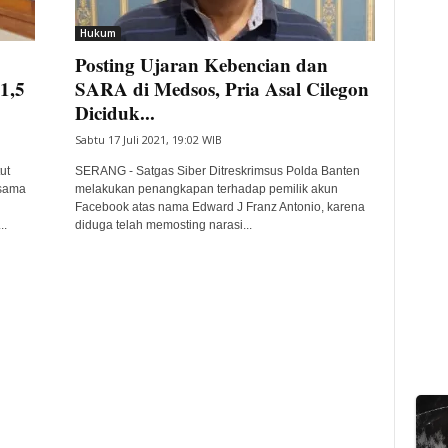
Hukum
Posting Ujaran Kebencian dan
1,5
SARA di Medsos, Pria Asal Cilegon
Diciduk...
Sabtu 17 Juli 2021, 19:02 WIB
ut
SERANG - Satgas Siber Ditreskrimsus Polda Banten
rsama
melakukan penangkapan terhadap pemilik akun
Facebook atas nama Edward J Franz Antonio, karena
..
diduga telah memosting narasi...