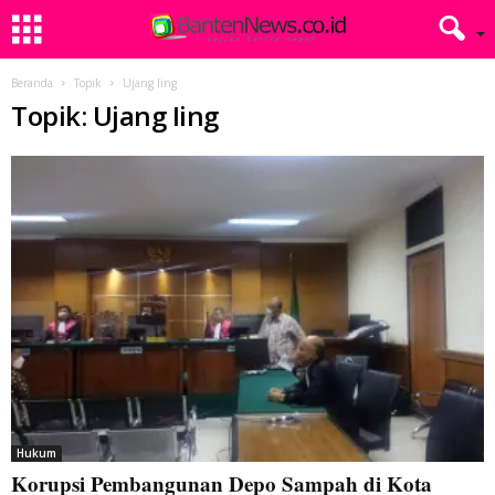
Beranda
Topik
Ujang Iing
Topik: Ujang Iing
Hukum
Korupsi Pembangunan Depo Sampah di Kota