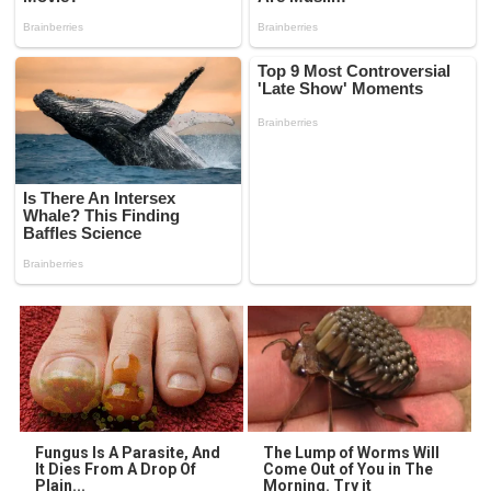
Fungus Is A Parasite, And
The Lump of Worms Will
It Dies From A Drop Of
Come Out of You in The
Plain...
Morning. Try it