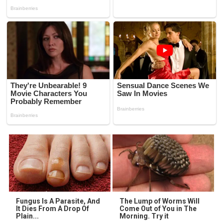
Fungus Is A Parasite, And
The Lump of Worms Will
It Dies From A Drop Of
Come Out of You in The
Plain...
Morning. Try it