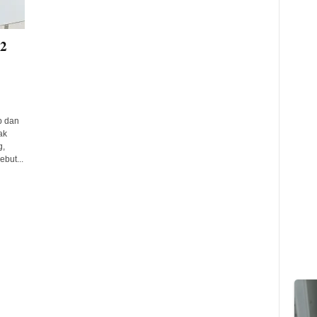
 2
p dan
ak
g,
but...