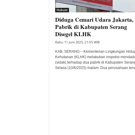
i
Hukum
t
Diduga Cemari Udara Jakarta,
a
B
Pabrik di Kabupaten Serang
a
Disegel KLHK
n
Rabu 11 Juni 2025, 21:05 WIB
t
e
KAB. SERANG – Kementerian Lingkungan Hidu
n
Kehutanan (KLHK) melakukan inspeksi mendad
H
(sidak) terhadap dua pabrik di Kabupaten Seran
Selasa (10/6/2025) malam. Dua perusahaan terse
a
r
i
I
n
i