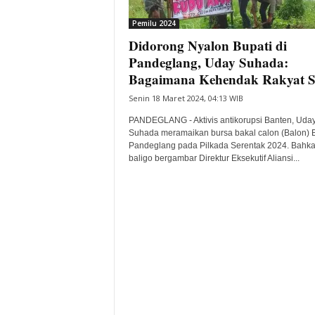
i
Pemilu 2024
t
Didorong Nyalon Bupati di
a
B
Pandeglang, Uday Suhada:
a
Bagaimana Kehendak Rakyat S
n
Senin 18 Maret 2024, 04:13 WIB
t
e
PANDEGLANG - Aktivis antikorupsi Banten, Uda
n
Suhada meramaikan bursa bakal calon (Balon) B
H
Pandeglang pada Pilkada Serentak 2024. Bahka
baligo bergambar Direktur Eksekutif Aliansi...
a
r
i
I
n
i