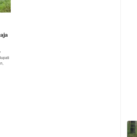
aja
y
upati
n,