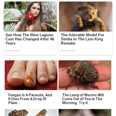
Fungus Is A Parasite, And
The Lump of Worms Will
It Dies From A Drop Of
Come Out of You in The
Plain...
Morning. Try it