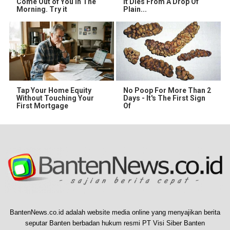
Come Out of You in The
It Dies From A Drop Of
Morning. Try it
Plain...
Tap Your Home Equity
No Poop For More Than 2
Without Touching Your
Days - It's The First Sign
First Mortgage
Of
BantenNews.co.id adalah website media online yang menyajikan berita
seputar Banten berbadan hukum resmi PT Visi Siber Banten