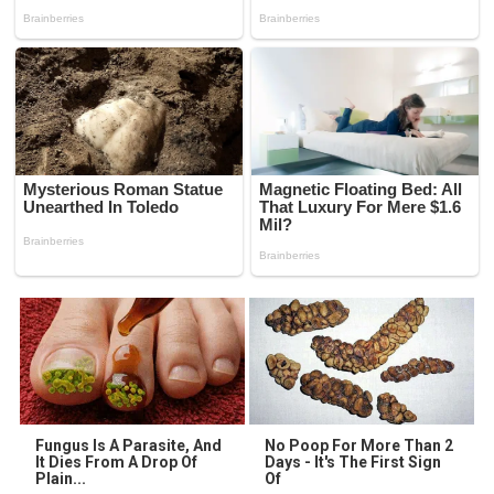
Fungus Is A Parasite, And
No Poop For More Than 2
It Dies From A Drop Of
Days - It's The First Sign
Plain...
Of