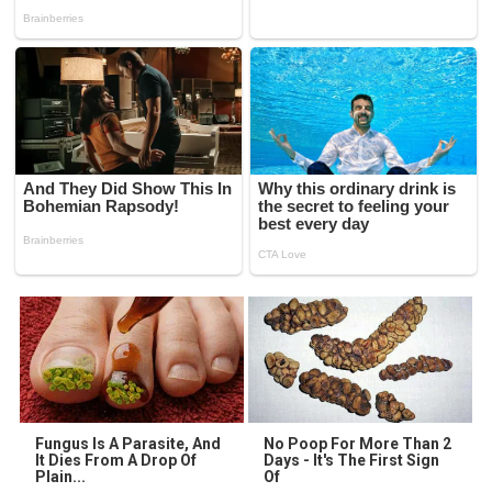
Fungus Is A Parasite, And
No Poop For More Than 2
It Dies From A Drop Of
Days - It's The First Sign
Plain...
Of