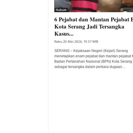
i
Hukum
t
6 Pejabat dan Mantan Pejabat
a
B
Kota Serang Jadi Tersangka
a
Kasus...
n
Rabu 20 Mei 2026, 19:37 WIB
t
e
SERANG – Kejaksaan Negeri (Kejari) Serang
n
menetapkan enam pejabat dan mantan pejabat 
H
Badan Pertanahan Nasional (BPN) Kota Serang
sebagai tersangka dalam perkara dugaan...
a
r
i
I
n
i