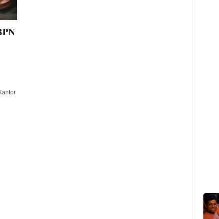
 BPN
Kantor