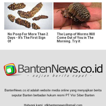
No Poop For More Than 2
The Lump of Worms Will
Days - It's The First Sign
Come Out of You in The
Of
Morning. Try it
BantenNews.co.id adalah website media online yang menyajikan berita
seputar Banten berbadan hukum resmi PT Visi Siber Banten
Hubungi kami:
rdkbantennews@gmail.com