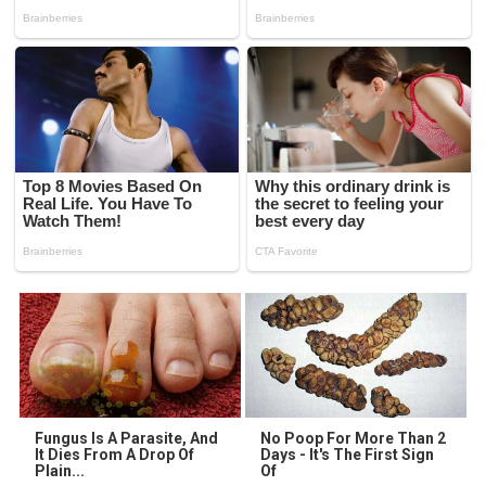
Fungus Is A Parasite, And
No Poop For More Than 2
It Dies From A Drop Of
Days - It's The First Sign
Plain...
Of