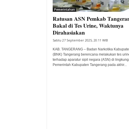
i
Pemerintahan
t
Ratusan ASN Pemkab Tangera
a
B
Bakal di Tes Urine, Waktunya
a
Dirahasiakan
n
Sabtu 27 September 2025, 20:11 WIB
t
e
KAB. TANGERANG – Badan Narkotika Kabupat
n
(BNK) Tangerang berencana melakukan tes urin
H
terhadap aparatur sipil negara (ASN) di lingkun
Pemerintah Kabupaten Tangerang pada akhir...
a
r
i
I
n
i