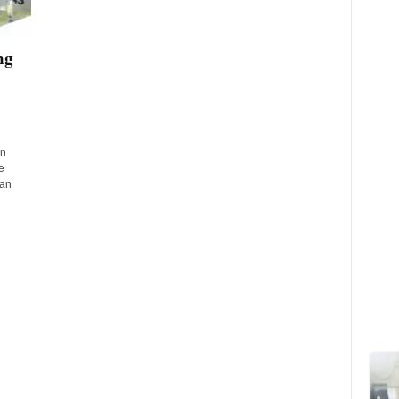
ng
en
e
gan