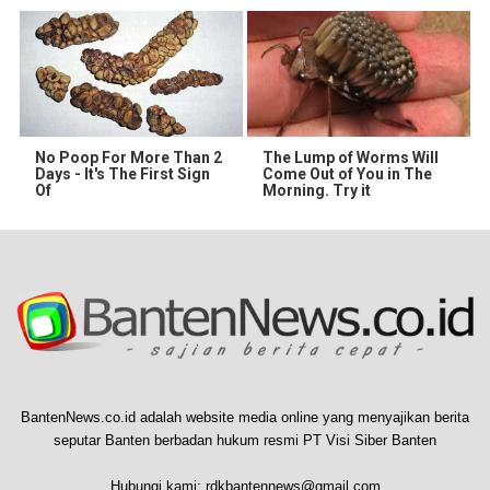
No Poop For More Than 2
The Lump of Worms Will
Days - It's The First Sign
Come Out of You in The
Of
Morning. Try it
BantenNews.co.id adalah website media online yang menyajikan berita
seputar Banten berbadan hukum resmi PT Visi Siber Banten
Hubungi kami:
rdkbantennews@gmail.com