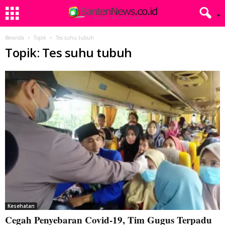
Beranda
Topik
Tes suhu tubuh
Topik: Tes suhu tubuh
Kesehatan
Cegah Penyebaran Covid-19, Tim Gugus Terpadu