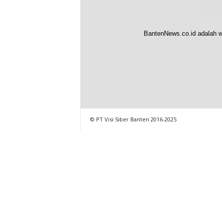
BantenNews.co.id adalah w
© PT Visi Siber Banten 2016-2025