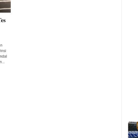
es
en
insi
mdal
...