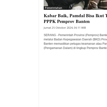
i
Pemerintahan
t
Kabar Baik, Pamdal Bisa Ikut T
a
B
PPPK Pemprov Banten
a
Jumat 25 Oktober 2024, 06:11 WIB
n
t
SERANG - Pemerintah Provinsi (Pemprov) Bant
e
melalui Badan Kepegawaian Daerah (BKD) Prov
Banten memastikan petugas keamanan atau Pa
n
(Pengamanan Dalam) di lingkup Pemprov Banten
H
a
r
i
I
n
i