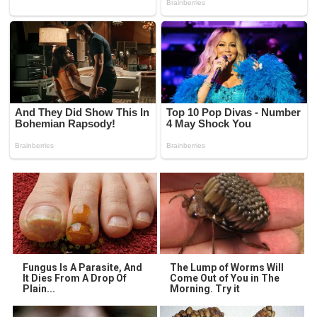
Fungus Is A Parasite, And
The Lump of Worms Will
It Dies From A Drop Of
Come Out of You in The
Plain...
Morning. Try it