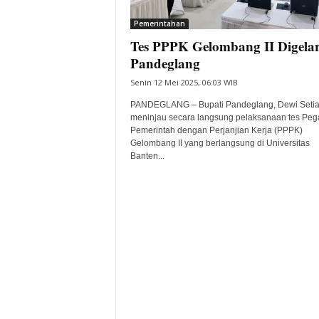
i
Pemerintahan
t
Tes PPPK Gelombang II Digelar
a
B
Pandeglang
a
Senin 12 Mei 2025, 06:03 WIB
n
t
PANDEGLANG – Bupati Pandeglang, Dewi Setia
e
meninjau secara langsung pelaksanaan tes Peg
Pemerintah dengan Perjanjian Kerja (PPPK)
n
Gelombang II yang berlangsung di Universitas
H
Banten...
a
r
i
I
n
i