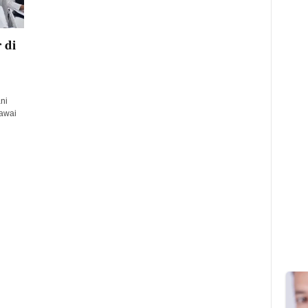
 di
ni
awai