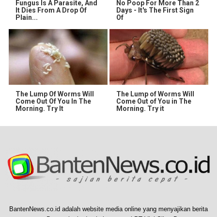
Fungus Is A Parasite, And
No Poop For More Than 2
It Dies From A Drop Of
Days - It's The First Sign
Plain...
Of
The Lump Of Worms Will
The Lump of Worms Will
Come Out Of You In The
Come Out of You in The
Morning. Try It
Morning. Try it
BantenNews.co.id adalah website media online yang menyajikan berita