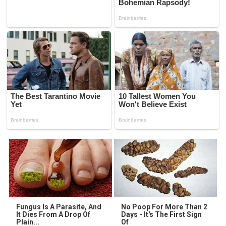
Fungus Is A Parasite, And
No Poop For More Than 2
It Dies From A Drop Of
Days - It's The First Sign
Plain...
Of