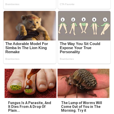
Fungus Is A Parasite, And
The Lump of Worms Will
It Dies From A Drop Of
Come Out of You in The
Plain...
Morning. Try it