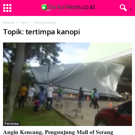
Beranda
Topik
Tertimpa kanopi
Topik: tertimpa kanopi
Peristiwa
Angin Kencang, Pengunjung Mall of Serang