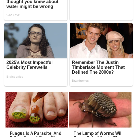
Fungus Is A Parasite, And
The Lump of Worms Will