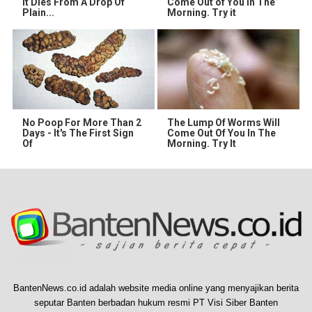
It Dies From A Drop Of
Come Out of You in The
Plain...
Morning. Try it
No Poop For More Than 2
The Lump Of Worms Will
Days - It's The First Sign
Come Out Of You In The
Of
Morning. Try It
BantenNews.co.id adalah website media online yang menyajikan berita
seputar Banten berbadan hukum resmi PT Visi Siber Banten