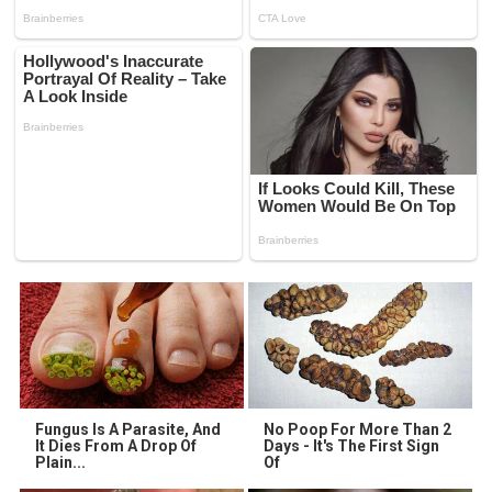
Fungus Is A Parasite, And
No Poop For More Than 2
It Dies From A Drop Of
Days - It's The First Sign
Plain...
Of