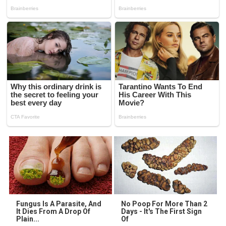
Fungus Is A Parasite, And
No Poop For More Than 2
It Dies From A Drop Of
Days - It's The First Sign
Plain...
Of