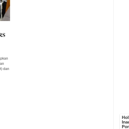
GRS
apkan
aan
H) dan