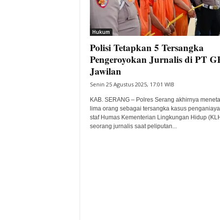
i
t
a
Hukum
B
Polisi Tetapkan 5 Tersangka
a
Pengeroyokan Jurnalis di PT 
n
Jawilan
t
e
Senin 25 Agustus 2025, 17:01 WIB
n
KAB. SERANG – Polres Serang akhirnya menet
H
lima orang sebagai tersangka kasus penganiay
a
staf Humas Kementerian Lingkungan Hidup (KL
r
seorang jurnalis saat peliputan...
i
I
n
i