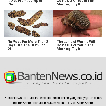
It Dies From A Drop Of
Come Out Of You In The
Plain...
Morning. Try It
No Poop For More Than 2
The Lump of Worms Will
Days - It's The First Sign
Come Out of You in The
Of
Morning. Try it
BantenNews.co.id adalah website media online yang menyajikan berita
seputar Banten berbadan hukum resmi PT Visi Siber Banten