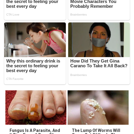
Fungus Is A Parasite, And
The Lump Of Worms Will